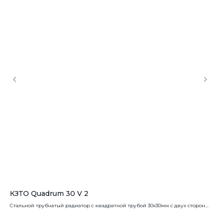
КЗТО Quadrum 30 V 2
Ve
Стальной трубчатый радиатор с квадратной трубой 30х30мм с двух сторон
Ста
от коллектора. Вертикальное исполнение.
кол