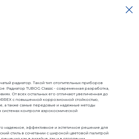
бчатый радиатор. Такой тип отопительных приборов
е. Радиатор TUBOG Classic - современная разработка,
виях. От всех остальных его отличают увеличенная до
 CORREX с повышенной коррозионной стойкостью,
ие, а также самые передовые и надежные методы
в системах контроля аэрокосмической
 это надежное, эффективное и эстетичное решение для
ский стиль в сочетании с широкой цветовой палитрой
решения как в дизайне, так и в отоплении.