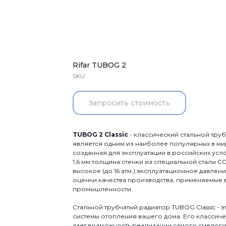
Rifar TUBOG 2
SKU:
Запросить стоимость
TUBOG 2 Classic
- классический стальной тру
является одним из наиболее популярных в мир
созданная для эксплуатации в российских усло
1,6 мм толщина стенки из специальной стали
высокое (до 16 атм.) эксплуатационное давлен
оценки качества производства, применяемые 
промышленности.
Стальной трубчатый радиатор TUBOG Classic -
системы отопления вашего дома. Его классиче
дает возможность реализации самого смелого 