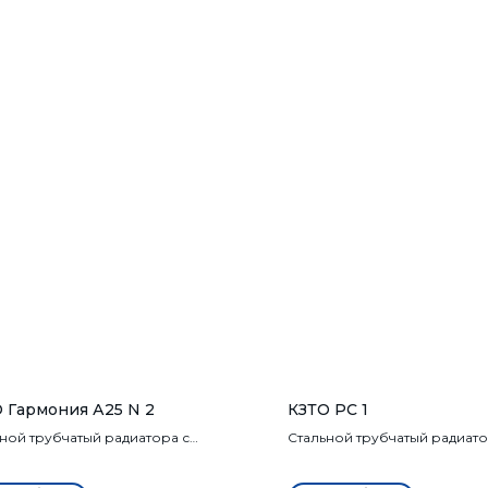
 Гармония А25 N 2
КЗТО РС 1
ной трубчатый радиатора с
Стальной трубчатый радиато
ой трубой 25мм с двух сторон от
квадратным коллектором
ектора