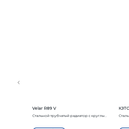
Velar R89 V
КЗТО
ров с
Стальной трубчатый радиатор c круглым
Сталь
ое
сечением трубы диаметром 89мм.
кругл
Вертикальное положение
колл